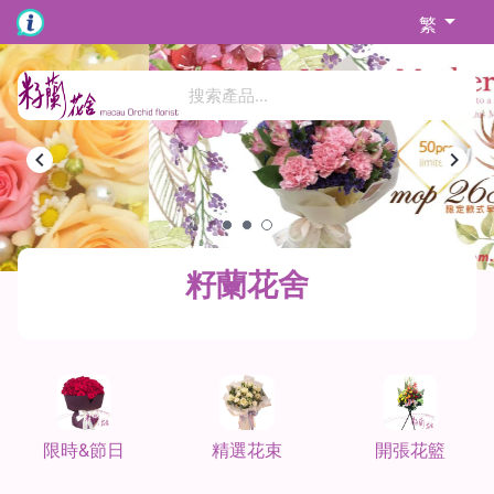
繁
籽蘭花舍
限時&節日
精選花束
開張花籃